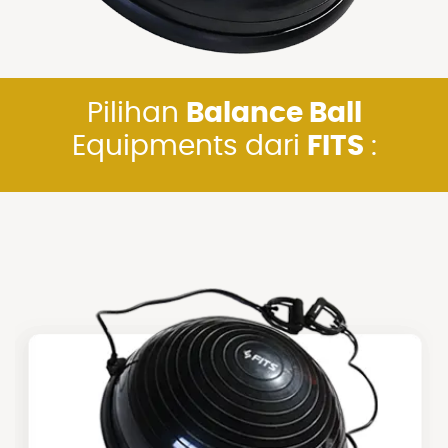
Pilihan
Balance Ball
Equipments dari
FITS
: