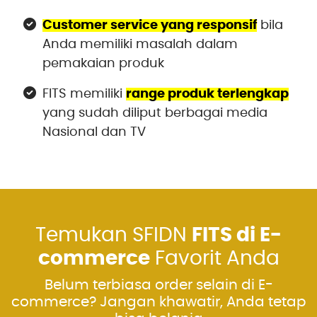
Customer service yang responsif
bila
Anda memiliki masalah dalam
pemakaian produk
FITS memiliki
range produk terlengkap
yang sudah diliput berbagai media
Nasional dan TV
Temukan SFIDN
FITS di E-
commerce
Favorit Anda
Belum terbiasa order selain di E-
commerce? Jangan khawatir, Anda tetap